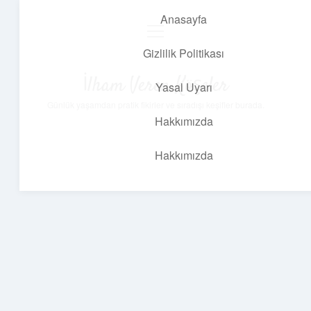
Anasayfa
menüyü
aç
Gizlilik Politikası
İlham Veren Köşeler
Yasal Uyarı
Günlük yaşamdan pratik fikirler ve sıradışı keşifler burada.
Hakkımızda
Hakkımızda