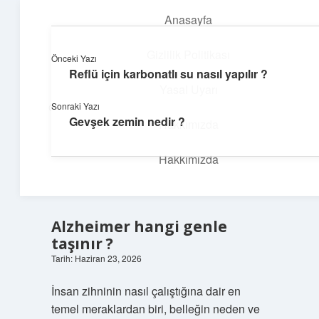
Anasayfa
menüyü
aç
Gizlilik Politikası
Önceki Yazı
Reflü için karbonatlı su nasıl yapılır ?
İlham Veren Köşeler
Yasal Uyarı
Sonraki Yazı
Günlük yaşamdan pratik fikirler ve sıradışı keşifler burada.
Gevşek zemin nedir ?
Hakkımızda
Hakkımızda
Alzheimer hangi genle
taşınır ?
Tarih: Haziran 23, 2026
İnsan zihninin nasıl çalıştığına dair en
temel meraklardan biri, belleğin neden ve