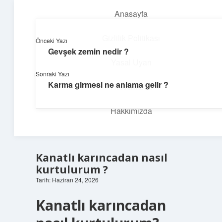
Anasayfa
menüyü
aç
Gizlilik Politikası
Önceki Yazı
Gevşek zemin nedir ?
İlham Veren Köşeler
Yasal Uyarı
Sonraki Yazı
Günlük yaşamdan pratik fikirler ve sıradışı keşifler burada.
Karma girmesi ne anlama gelir ?
Hakkımızda
Hakkımızda
Kanatlı karıncadan nasıl
kurtulurum ?
Tarih: Haziran 24, 2026
Kanatlı karıncadan