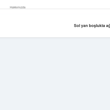
Hakkımızda
Sol yan boşlukta ağ
Sidebar
ilbet yeni giriş
betexper güncel giriş
https://betexp