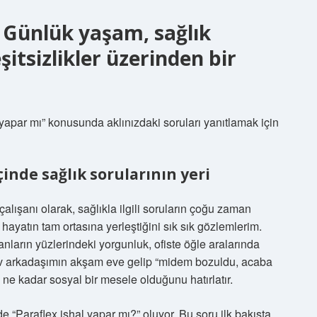
? Günlük yaşam, sağlık
itsizlikler üzerinden bir
yapar mı” konusunda aklınızdaki soruları yanıtlamak için
inde sağlık sorularının yeri
alışanı olarak, sağlıkla ilgili soruların çoğu zaman
 hayatın tam ortasına yerleştiğini sık sık gözlemlerim.
arın yüzlerindeki yorgunluk, ofiste öğle aralarında
da ev arkadaşımın akşam eve gelip “midem bozuldu, acaba
 ne kadar sosyal bir mesele olduğunu hatırlatır.
“Paraflex ishal yapar mı?” oluyor. Bu soru ilk bakışta