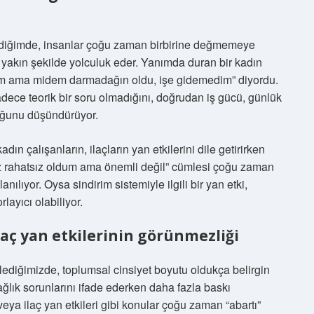
diğimde, insanlar çoğu zaman birbirine değmemeye
 yakın şekilde yolculuk eder. Yanımda duran bir kadın
dım ama midem darmadağın oldu, işe gidemedim” diyordu.
dece teorik bir soru olmadığını, doğrudan iş gücü, günlük
uğunu düşündürüyor.
dın çalışanların, ilaçların yan etkilerini dile getirirken
az rahatsız oldum ama önemli değil” cümlesi çoğu zaman
nılıyor. Oysa sindirim sistemiyle ilgili bir yan etki,
ayıcı olabiliyor.
laç yan etkilerinin görünmezliği
rlediğimizde, toplumsal cinsiyet boyutu oldukça belirgin
sağlık sorunlarını ifade ederken daha fazla baskı
veya ilaç yan etkileri gibi konular çoğu zaman “abartı”