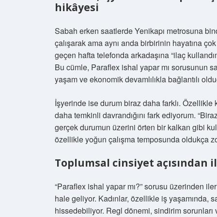
hikâyesi
Sabah erken saatlerde Yenikapı metrosuna bin
çalışarak ama aynı anda birbirinin hayatına çok
geçen hafta telefonda arkadaşına “ilaç kullan
Bu cümle, Paraflex ishal yapar mı sorusunun sa
yaşam ve ekonomik devamlılıkla bağlantılı old
İşyerinde ise durum biraz daha farklı. Özellikle ka
daha temkinli davrandığını fark ediyorum. “Bir
gerçek durumun üzerini örten bir kalkan gibi kulla
özellikle yoğun çalışma temposunda oldukça zorl
Toplumsal cinsiyet açısından i
“Paraflex ishal yapar mı?” sorusu üzerinden ile
hale geliyor. Kadınlar, özellikle iş yaşamında, 
hissedebiliyor. Regl dönemi, sindirim sorunları 