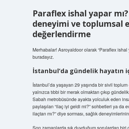
Paraflex ishal yapar mı
deneyimi ve toplumsal eş
değerlendirme
Merhabalar! Asroyaldoor olarak “Paraflex ishal 
buradayız.
İstanbul’da gündelik hayatın iç
İstanbul’da yaşayan 29 yaşında bir sivil toplum ç
yalnızca tıbbi bir merak olmaktan çıkıp gündelik
Sabah metrobüsünde ayakta yolculuk eden insanl
paylaşılan “ilaç iyi geldi mi?” sohbetleri ya 
ilaçtan mı?” diye sorması, sağlık deneyimlerinin
Son zamanlarda sık duyduğum sorulardan biri de 