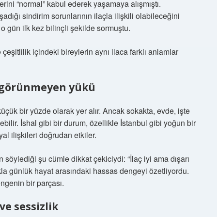
kilerini “normal” kabul ederek yaşamaya alışmıştı.
adığı sindirim sorunlarının ilaçla ilişkili olabileceğini
o gün ilk kez bilinçli şekilde sormuştu.
çeşitlilik içindeki bireylerin aynı ilaca farklı anlamlar
n görünmeyen yükü
 küçük bir yüzde olarak yer alır. Ancak sokakta, evde, işte
ilir. İshal gibi bir durum, özellikle İstanbul gibi yoğun bir
al ilişkileri doğrudan etkiler.
 söylediği şu cümle dikkat çekiciydi: “İlaç iyi ama dışarı
kla günlük hayat arasındaki hassas dengeyi özetliyordu.
ngenin bir parçası.
ve sessizlik