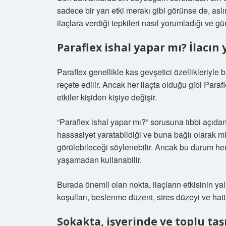
sadece bir yan etki merakı gibi görünse de, aslın
ilaçlara verdiği tepkileri nasıl yorumladığı ve gü
Paraflex ishal yapar mı? İlacın 
Paraflex genellikle kas gevşetici özellikleriyle b
reçete edilir. Ancak her ilaçta olduğu gibi Paraf
etkiler kişiden kişiye değişir.
“Paraflex ishal yapar mı?” sorusuna tıbbi açıdan
hassasiyet yaratabildiği ve buna bağlı olarak mide
görülebileceği söylenebilir. Ancak bu durum herkes
yaşamadan kullanabilir.
Burada önemli olan nokta, ilaçların etkisinin ya
koşulları, beslenme düzeni, stres düzeyi ve hatt
Sokakta, işyerinde ve toplu ta