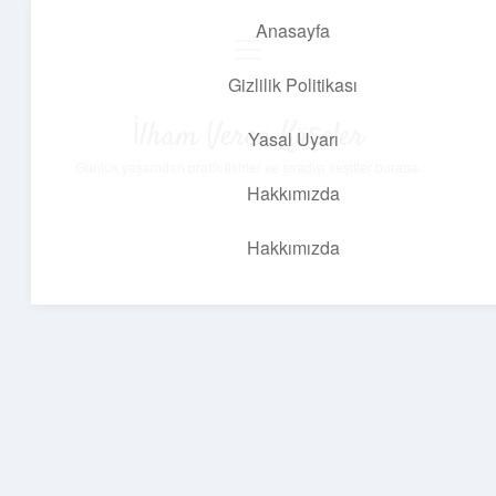
Anasayfa
menüyü
aç
Gizlilik Politikası
İlham Veren Köşeler
Yasal Uyarı
Günlük yaşamdan pratik fikirler ve sıradışı keşifler burada.
Hakkımızda
Hakkımızda