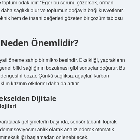
n ve toplum odaklıdır: “Eğer bu sorunu çözersek, orman
r daha sağlıklı olur ve toplumun doğayla bağı kuvvetlenir.”
 teknik hem de insani değerleri gözeten bir çözüm tablosu
e Neden Önemlidir?
ati öneme sahip bir mikro besindir. Eksikliği, yaprakların
enel bitki sağlığının bozulması gibi sonuçlar doğurur. Bu
dengesini bozar. Çünkü sağlıksız ağaçlar, karbon
iklim krizinin etkilerini daha da artırır.
ekselden Dijitale
ojileri
yaratacak gelişmelerin başında, sensör tabanlı toprak
n demir seviyesini anlık olarak analiz ederek otomatik
mir eksikliği başlamadan önlenebilecek.