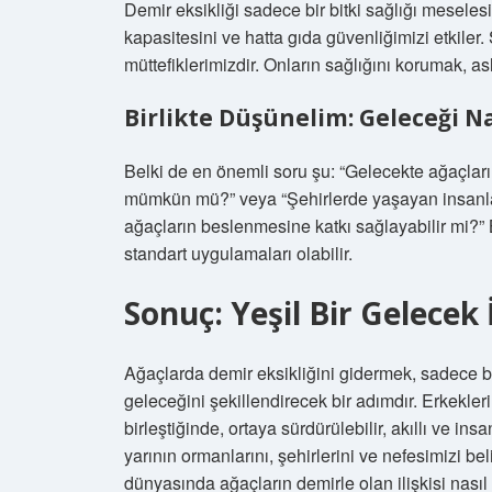
Demir eksikliği sadece bir bitki sağlığı meselesi
kapasitesini ve hatta gıda güvenliğimizi etkiler. 
müttefiklerimizdir. Onların sağlığını korumak, a
Birlikte Düşünelim: Geleceği Nas
Belki de en önemli soru şu: “Gelecekte ağaçların
mümkün mü?” veya “Şehirlerde yaşayan insanlar
ağaçların beslenmesine katkı sağlayabilir mi?” B
standart uygulamaları olabilir.
Sonuç: Yeşil Bir Gelece
Ağaçlarda demir eksikliğini gidermek, sadece b
geleceğini şekillendirecek bir adımdır. Erkekleri
birleştiğinde, ortaya sürdürülebilir, akıllı ve i
yarının ormanlarını, şehirlerini ve nefesimizi b
dünyasında ağaçların demirle olan ilişkisi nası