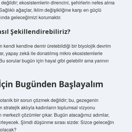
 değildir; ekosistemlerin direncini, şehirlerin nefes alma
Sağlıklı ağaçlar, iklim değişikliğine karşı en güçlü
slında geleceğimizi korumaktır.
ıl Şekillendirebiliriz?
 kendi kendine demir üretebildiği bir biyolojik devrim
, yapay zekâ ile donatılmış mikro ekosistemlerle
u sorular bugün için hayal gibi gelebilir ama yarının
k İçin Bugünden Başlayalım
otanik bir sorun çözmek değildir; bu, gezegenin
n stratejik aklıyla kadınların toplumsal vizyonu
nsan merkezli çözümler çıkar. Bugün atacağımız adımlar,
elirleyecek. Şimdi düşünme sırası sizde: Sizce geleceğin
l olacak?