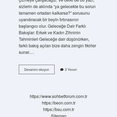
sizlerin de aklında “ya gelecekte bu sorun
tamamen ortadan kalkarsa?” sorusunu
uyandıracak bir beyin fırtınasının
başlangıcı olur. Geleceğe Dair Farklı
Bakışlar: Erkek ve Kadın Zihninin
Tahminleri Geleceğe dair düşünürken,
farklı bakış açıları bize daha zengin fikirler
sunar.…
Ağaçlarda
Devamını okuyun
2 Yorum
demir
eksikliği
nasıl
giderilir
?
https://www.sohbetforum.com.tr
https://beon.com.tr
https://bsu.com.tr
Sitemap