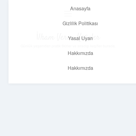
Anasayfa
menüyü
aç
Gizlilik Politikası
İlham Veren Köşeler
Yasal Uyarı
Günlük yaşamdan pratik fikirler ve sıradışı keşifler burada.
Hakkımızda
Hakkımızda