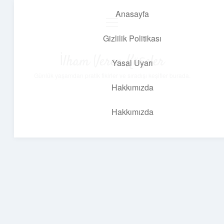
Anasayfa
menüyü
aç
Gizlilik Politikası
İlham Veren Köşeler
Yasal Uyarı
Günlük yaşamdan pratik fikirler ve sıradışı keşifler burada.
Hakkımızda
Hakkımızda