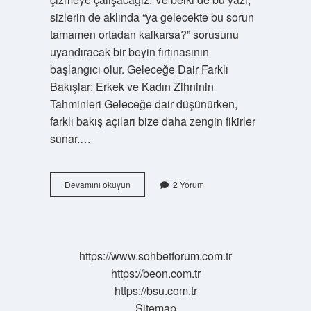
sizlerin de aklında “ya gelecekte bu sorun
tamamen ortadan kalkarsa?” sorusunu
uyandıracak bir beyin fırtınasının
başlangıcı olur. Geleceğe Dair Farklı
Bakışlar: Erkek ve Kadın Zihninin
Tahminleri Geleceğe dair düşünürken,
farklı bakış açıları bize daha zengin fikirler
sunar.…
Ağaçlarda
Devamını okuyun
2 Yorum
demir
eksikliği
nasıl
giderilir
?
https://www.sohbetforum.com.tr
https://beon.com.tr
https://bsu.com.tr
Sitemap