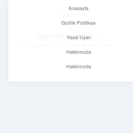
Anasayfa
menüyü
aç
Gizlilik Politikası
İlham Veren Köşeler
Yasal Uyarı
Günlük yaşamdan pratik fikirler ve sıradışı keşifler burada.
Hakkımızda
Hakkımızda