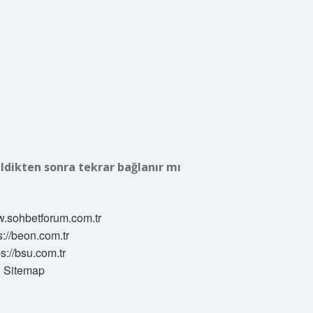
ildikten sonra tekrar bağlanır mı
w.sohbetforum.com.tr
s://beon.com.tr
ps://bsu.com.tr
Sitemap