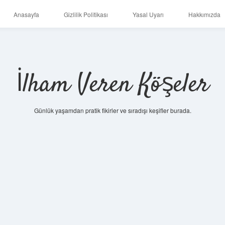
Anasayfa
Gizlilik Politikası
Yasal Uyarı
Hakkımızda
İlham Veren Köşeler
Günlük yaşamdan pratik fikirler ve sıradışı keşifler burada.