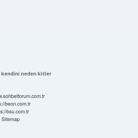
 kendini neden kitler
w.sohbetforum.com.tr
s://beon.com.tr
ps://bsu.com.tr
Sitemap