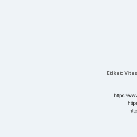
Etiket:
Vites
https://ww
http
htt