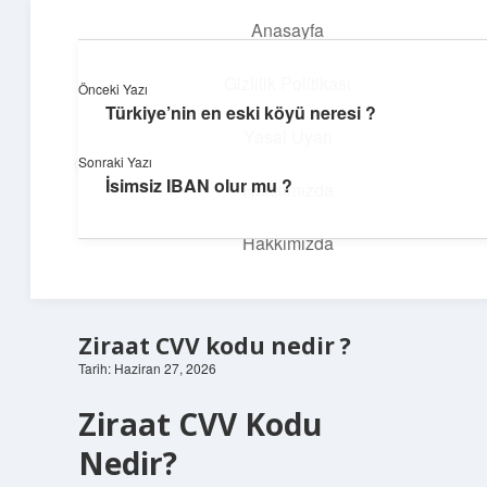
Anasayfa
menüyü
aç
Gizlilik Politikası
Önceki Yazı
Türkiye’nin en eski köyü neresi ?
İlham Veren Köşeler
Yasal Uyarı
Sonraki Yazı
Günlük yaşamdan pratik fikirler ve sıradışı keşifler burada.
İsimsiz IBAN olur mu ?
Hakkımızda
Hakkımızda
Ziraat CVV kodu nedir ?
Tarih: Haziran 27, 2026
Ziraat CVV Kodu
Nedir?