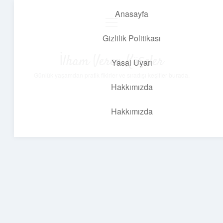
Anasayfa
menüyü
aç
Gizlilik Politikası
İlham Veren Köşeler
Yasal Uyarı
Günlük yaşamdan pratik fikirler ve sıradışı keşifler burada.
Hakkımızda
Hakkımızda