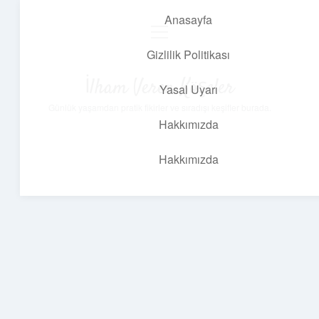
Anasayfa
menüyü
aç
Gizlilik Politikası
İlham Veren Köşeler
Yasal Uyarı
Günlük yaşamdan pratik fikirler ve sıradışı keşifler burada.
Hakkımızda
Hakkımızda