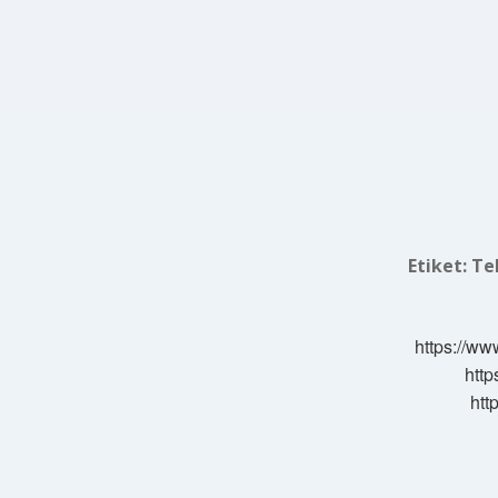
Etiket:
Te
https://ww
http
htt