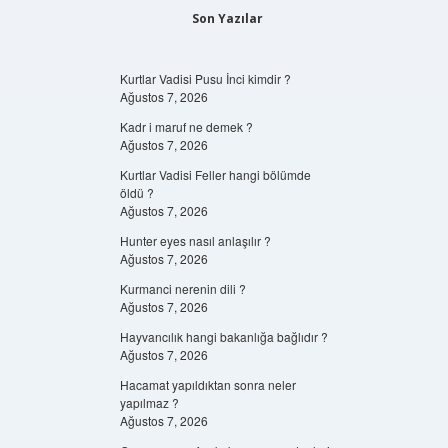
Son Yazılar
Kurtlar Vadisi Pusu İnci kimdir ?
Ağustos 7, 2026
Kadr i maruf ne demek ?
Ağustos 7, 2026
Kurtlar Vadisi Feller hangi bölümde
öldü ?
Ağustos 7, 2026
Hunter eyes nasıl anlaşılır ?
Ağustos 7, 2026
Kurmanci nerenin dili ?
Ağustos 7, 2026
Hayvancılık hangi bakanlığa bağlıdır ?
Ağustos 7, 2026
Hacamat yapıldıktan sonra neler
yapılmaz ?
Ağustos 7, 2026