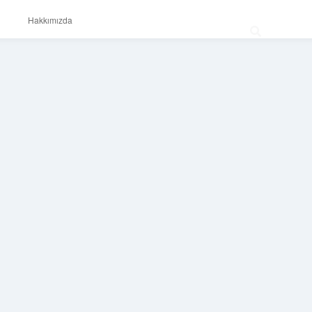
Hakkımızda
Sidebar
ilbet yeni giriş
betexper günc