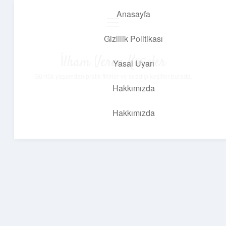
Anasayfa
menüyü
aç
Gizlilik Politikası
İlham Veren Köşeler
Yasal Uyarı
Günlük yaşamdan pratik fikirler ve sıradışı keşifler burada.
Hakkımızda
Hakkımızda