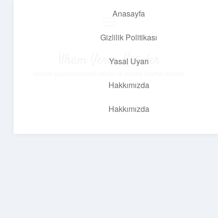
Anasayfa
menüyü
aç
Gizlilik Politikası
İlham Veren Köşeler
Yasal Uyarı
Günlük yaşamdan pratik fikirler ve sıradışı keşifler burada.
Hakkımızda
Hakkımızda