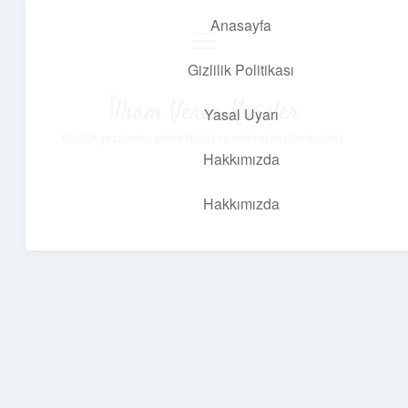
Anasayfa
menüyü
aç
Gizlilik Politikası
İlham Veren Köşeler
Yasal Uyarı
Günlük yaşamdan pratik fikirler ve sıradışı keşifler burada.
Hakkımızda
Hakkımızda