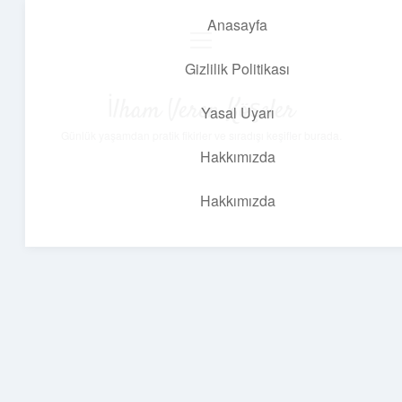
Anasayfa
menüyü
aç
Gizlilik Politikası
İlham Veren Köşeler
Yasal Uyarı
Günlük yaşamdan pratik fikirler ve sıradışı keşifler burada.
Hakkımızda
Hakkımızda