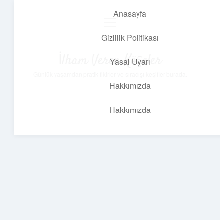
Anasayfa
menüyü
aç
Gizlilik Politikası
İlham Veren Köşeler
Yasal Uyarı
Günlük yaşamdan pratik fikirler ve sıradışı keşifler burada.
Hakkımızda
Hakkımızda