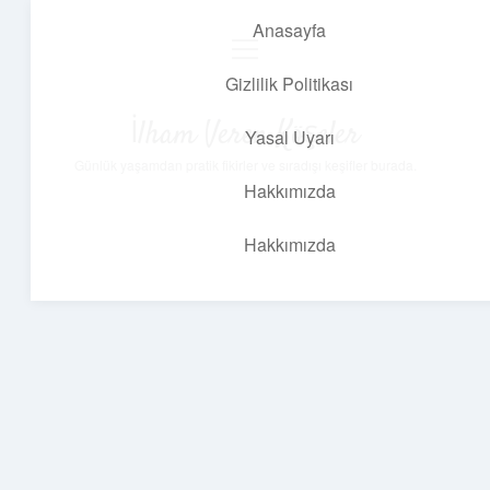
Anasayfa
menüyü
aç
Gizlilik Politikası
İlham Veren Köşeler
Yasal Uyarı
Günlük yaşamdan pratik fikirler ve sıradışı keşifler burada.
Hakkımızda
Hakkımızda