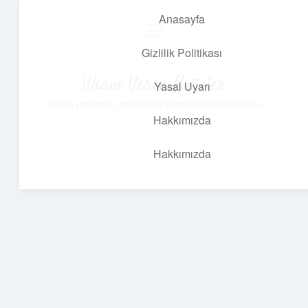
Anasayfa
menüyü
aç
Gizlilik Politikası
İlham Veren Köşeler
Yasal Uyarı
Günlük yaşamdan pratik fikirler ve sıradışı keşifler burada.
Hakkımızda
Hakkımızda