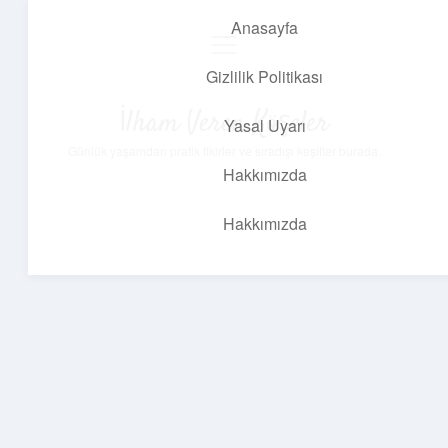
Anasayfa
menüyü
aç
Gizlilik Politikası
İlham Veren Köşeler
Yasal Uyarı
Günlük yaşamdan pratik fikirler ve sıradışı keşifler burada.
Hakkımızda
Hakkımızda