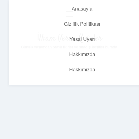
Anasayfa
menüyü
aç
Gizlilik Politikası
İlham Veren Köşeler
Yasal Uyarı
Günlük yaşamdan pratik fikirler ve sıradışı keşifler burada.
Hakkımızda
Hakkımızda