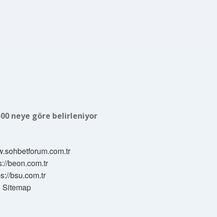
00 neye göre belirleniyor
w.sohbetforum.com.tr
s://beon.com.tr
ps://bsu.com.tr
Sitemap