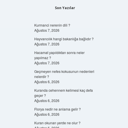
Son Yazılar
Kurmanci nerenin dili ?
Ağustos 7, 2026
Hayvancılık hangi bakanlığa bağlıdır ?
Ağustos 7, 2026
Hacamat yapıldıktan sonra neler
yapılmaz ?
Ağustos 7, 2026
Geçmeyen nefes kokusunun nedenleri
nelerdir ?
Ağustos 6, 2026
Kuranda cehennem kelimesi kaç defa
geçer ?
Ağustos 6, 2026
Florya nedir ne anlama gelir ?
Ağustos 6, 2026
Kuran okunan yerde ne olur ?
Ağustos 6, 2026