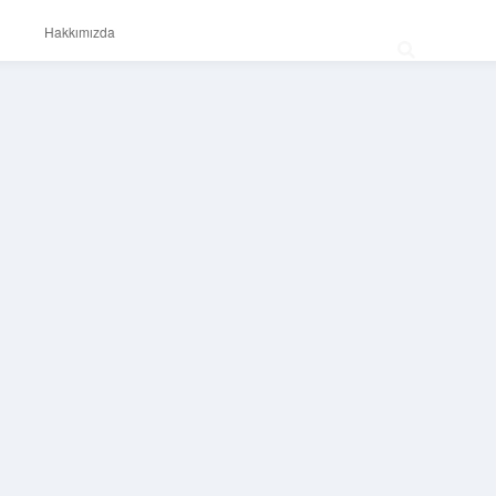
Hakkımızda
Sidebar
ilbet yeni giriş
betexper güncel giriş
https://betexpe