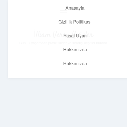
Anasayfa
menüyü
aç
Gizlilik Politikası
İlham Veren Köşeler
Yasal Uyarı
Günlük yaşamdan pratik fikirler ve sıradışı keşifler burada.
Hakkımızda
Hakkımızda