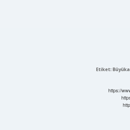
Etiket:
Büyükad
https://ww
http
htt