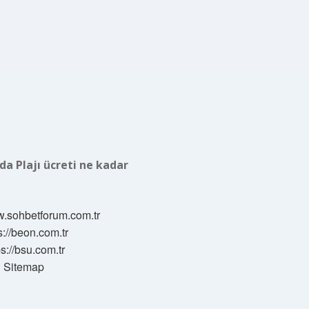
a Plajı ücreti ne kadar
w.sohbetforum.com.tr
s://beon.com.tr
ps://bsu.com.tr
Sitemap