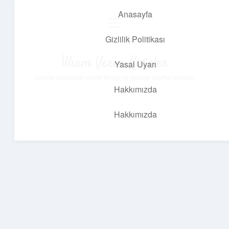
Anasayfa
menüyü
aç
Gizlilik Politikası
İlham Veren Köşeler
Yasal Uyarı
Günlük yaşamdan pratik fikirler ve sıradışı keşifler burada.
Hakkımızda
Hakkımızda