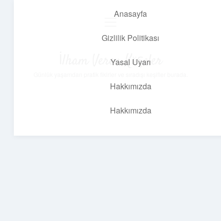
Anasayfa
menüyü
aç
Gizlilik Politikası
İlham Veren Köşeler
Yasal Uyarı
Günlük yaşamdan pratik fikirler ve sıradışı keşifler burada.
Hakkımızda
Hakkımızda