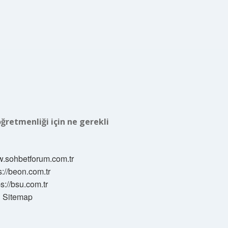
ğretmenliği için ne gerekli
w.sohbetforum.com.tr
s://beon.com.tr
ps://bsu.com.tr
Sitemap