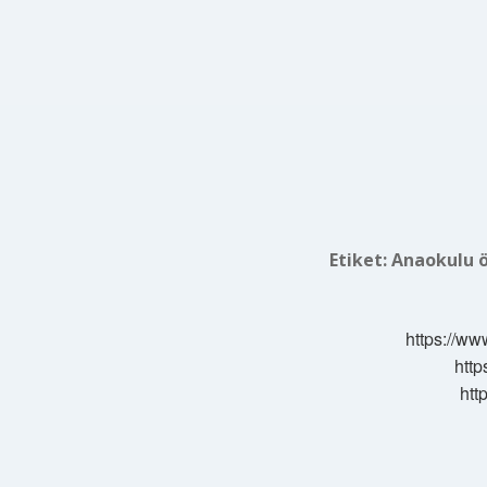
Etiket:
Anaokulu ö
https://ww
http
htt