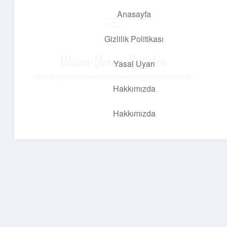
Anasayfa
menüyü
aç
Gizlilik Politikası
İlham Veren Köşeler
Yasal Uyarı
Günlük yaşamdan pratik fikirler ve sıradışı keşifler burada.
Hakkımızda
Hakkımızda