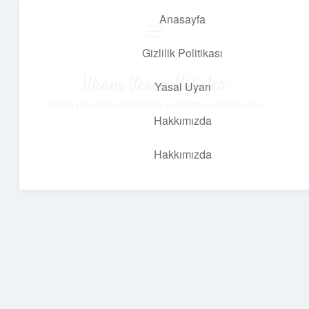
Anasayfa
menüyü
aç
Gizlilik Politikası
İlham Veren Köşeler
Yasal Uyarı
Günlük yaşamdan pratik fikirler ve sıradışı keşifler burada.
Hakkımızda
Hakkımızda