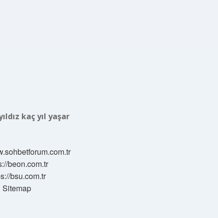
yıldız kaç yıl yaşar
w.sohbetforum.com.tr
s://beon.com.tr
ps://bsu.com.tr
Sitemap