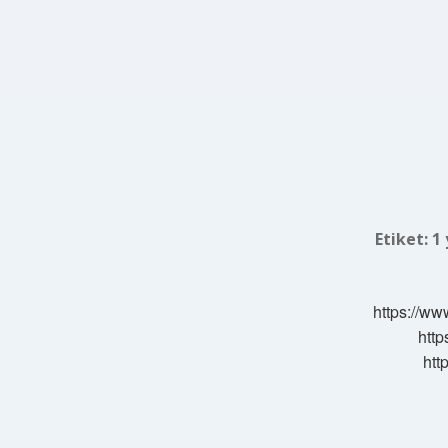
Etiket:
1 
https://ww
http
htt