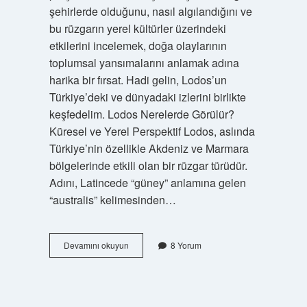
şehirlerde olduğunu, nasıl algılandığını ve
bu rüzgarın yerel kültürler üzerindeki
etkilerini incelemek, doğa olaylarının
toplumsal yansımalarını anlamak adına
harika bir fırsat. Hadi gelin, Lodos’un
Türkiye’deki ve dünyadaki izlerini birlikte
keşfedelim. Lodos Nerelerde Görülür?
Küresel ve Yerel Perspektif Lodos, aslında
Türkiye’nin özellikle Akdeniz ve Marmara
bölgelerinde etkili olan bir rüzgar türüdür.
Adını, Latincede “güney” anlamına gelen
“australis” kelimesinden…
Lodos
Devamını okuyun
8 Yorum
Türkiyede
nereden
eser
?