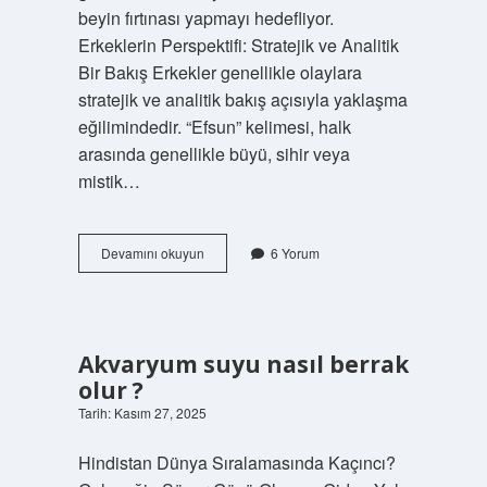
beyin fırtınası yapmayı hedefliyor.
Erkeklerin Perspektifi: Stratejik ve Analitik
Bir Bakış Erkekler genellikle olaylara
stratejik ve analitik bakış açısıyla yaklaşma
eğilimindedir. “Efsun” kelimesi, halk
arasında genellikle büyü, sihir veya
mistik…
Efsun
Devamını okuyun
6 Yorum
ne
demek
Kuran’da
geçiyor
mu
Akvaryum suyu nasıl berrak
?
olur ?
Tarih: Kasım 27, 2025
Hindistan Dünya Sıralamasında Kaçıncı?