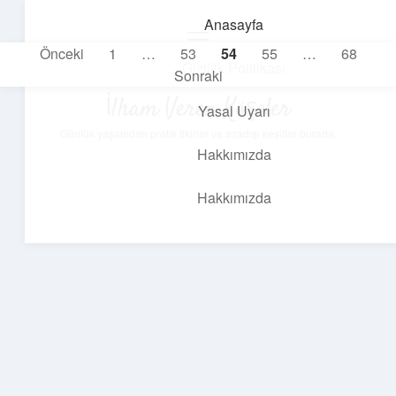
Anasayfa
menüyü
Yazı
Önceki
1
…
53
54
55
…
68
aç
Gizlilik Politikası
Sonraki
sayfalaması
İlham Veren Köşeler
Yasal Uyarı
Günlük yaşamdan pratik fikirler ve sıradışı keşifler burada.
Hakkımızda
Hakkımızda