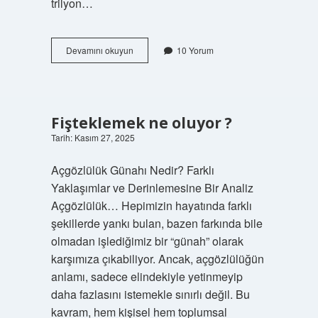
trilyon…
Akvaryum
Devamını okuyun
10 Yorum
suyu
nasıl
berrak
olur
?
Fişteklemek ne oluyor ?
Tarih: Kasım 27, 2025
Açgözlülük Günahı Nedir? Farklı
Yaklaşımlar ve Derinlemesine Bir Analiz
Açgözlülük… Hepimizin hayatında farklı
şekillerde yankı bulan, bazen farkında bile
olmadan işlediğimiz bir “günah” olarak
karşımıza çıkabiliyor. Ancak, açgözlülüğün
anlamı, sadece elindekiyle yetinmeyip
daha fazlasını istemekle sınırlı değil. Bu
kavram, hem kişisel hem toplumsal