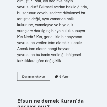
olmuştur. Peki, kırı nedir ve neyin
yavrusudur? Bilimsel açıdan bakıldığında,
bu sorunun cevabı sadece dilbilimsel bir
tartışma değil, aynı zamanda halk
kültürüne, etimolojiye ve biyolojik
süreçlere dair ilginç bir yolculuk sunuyor.
Kırı Nedir? Kırı, genellikle bir hayvanın
yavrusuna verilen isim olarak kullanılır.
Ancak tam olarak hangi hayvanın
yavrusuna bu ismin verildiği, bölgesel
farklılıklara göre değişiklik…
Kırı
Devamını okuyun
6 Yorum
neyin
yavrusu
?
Efsun ne demek Kuran’da
geçiyor mu ?