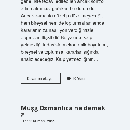
genellikle tedavi edilebilen ancak kontrol
altına alınması gereken bir durumdur.
Ancak zamanla düzelip düzelmeyeceği,
hem bireysel hem de toplumsal anlamda
kararlarımıza nasıl yön verdiğimizle
doğrudan ilişkilidir. Bu yazıda, kalp
yetmezliği tedavisinin ekonomik boyutunu,
bireysel ve toplumsal kararlar ışığında
analiz edeceğiz. Kalp yetmezliğinin…
Kalp
Devamını okuyun
10 Yorum
yetmezliği
zamanla
geçer
mi
?
Müşg Osmanlıca ne demek
?
Tarih: Kasım 29, 2025