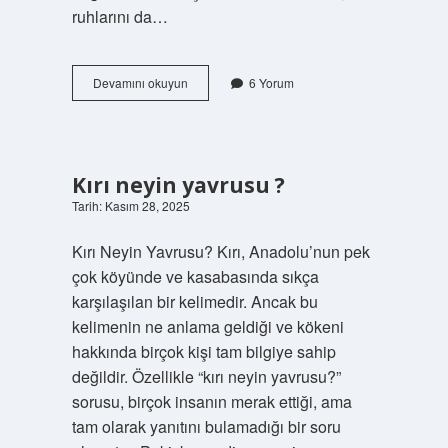
ruhlarını da…
Müşg
Devamını okuyun
6 Yorum
Osmanlıca
ne
demek
?
Kırı neyin yavrusu ?
Tarih: Kasım 28, 2025
Kırı Neyin Yavrusu? Kırı, Anadolu’nun pek
çok köyünde ve kasabasında sıkça
karşılaşılan bir kelimedir. Ancak bu
kelimenin ne anlama geldiği ve kökeni
hakkında birçok kişi tam bilgiye sahip
değildir. Özellikle “kırı neyin yavrusu?”
sorusu, birçok insanın merak ettiği, ama
tam olarak yanıtını bulamadığı bir soru