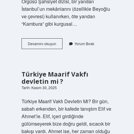
Örgüsü Şahsiyet dizisi, bir yandan
İstanbul’un mekânlarını (özellikle Beyoğlu
ve çevresi) kullanırken, öte yandan
“Kambura” gibi kurgusal…
Kambura
Devamını okuyun
Yorum Bırak
Hangi
dizi
?
Türkiye Maarif Vakfı
devletin mi ?
Tarih: Kasım 30, 2025
Türkiye Maarif Vakfı Devletin Mi? Bir gün,
sabah erkenden, bir kafede tanıştım Elif ve
Ahmet’le. Elif, içeri girdiğinde
gülümseyerek bize doğru geldi, sıcacık bir
bakışı vardı. Ahmet ise, her zaman olduğu