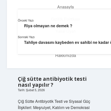
Anasayfa
menüyü
aç
Gizlilik Politikası
Önceki Yazı
Riya olmayan ne demek ?
İlham Veren Köşeler
Yasal Uyarı
Sonraki Yazı
Günlük yaşamdan pratik fikirler ve sıradışı keşifler burada.
Tahliye davasını kaybeden ev sahibi ne kadar 
Hakkımızda
Hakkımızda
Çiğ sütte antibiyotik testi
nasıl yapılır ?
Tarih: Şubat 5, 2026
Çiğ Sütte Antibiyotik Testi ve Siyasal Güç
İlişkileri: Meşruiyet, Katılım ve Demokrasi