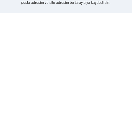
posta adresim ve site adresim bu tarayıcıya kaydedilsin.
7 + 8 kaçtır?
*
Scrol
to
the
top