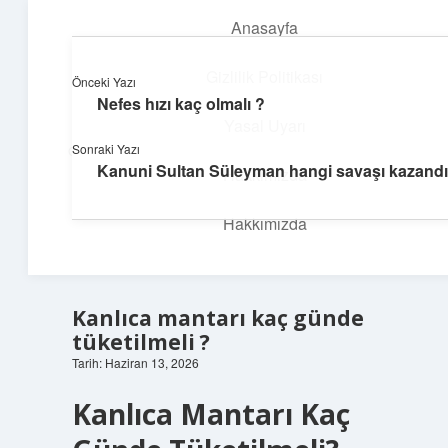
Anasayfa
menüyü
aç
Gizlilik Politikası
Önceki Yazı
Nefes hızı kaç olmalı ?
İlham Veren Köşeler
Yasal Uyarı
Sonraki Yazı
Günlük yaşamdan pratik fikirler ve sıradışı keşifler burada.
Kanuni Sultan Süleyman hangi savaşı kazandı
Hakkımızda
Hakkımızda
Kanlıca mantarı kaç günde
tüketilmeli ?
Tarih: Haziran 13, 2026
Kanlıca Mantarı Kaç