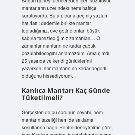
Sabah güneşi pencereden içeri süzülüyor,
mantarların üzerindeki nemi hafifçe
kurutuyordu. Bu an, bana geçmiş yazları
hatırlattı: dedemle birlikte mantar
topladığımız, eve getirip onları büyük
sabırla temizlediğimiz zamanları… O
zamanlar mantarın ne kadar çabuk
bozulabileceğini anlamazdım. Ama şimdi,
25 yaşında ve kendi günlüklerimi
yazarken, her mantarın ne kadar değerli
olduğunu hissediyorum.
Kanlıca Mantarı Kaç Günde
Tüketilmeli?
Gerçekten de bu sorunun cevabı, hem
mantarın tazeliği hem de saklama
koşullarına bağlı. Benim deneyimime göre,
taze Kanlıca mantarı, buzdolabında uygun