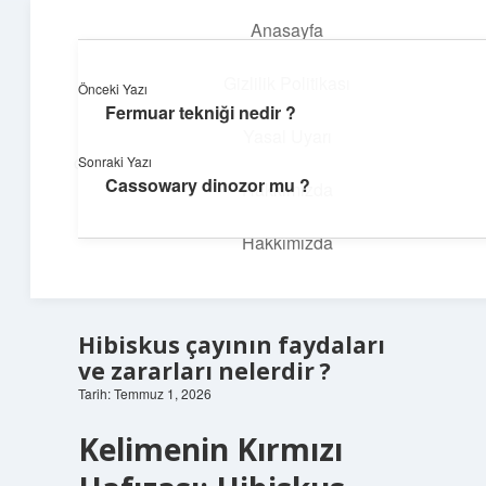
Anasayfa
menüyü
aç
Gizlilik Politikası
Önceki Yazı
Fermuar tekniği nedir ?
İlham Veren Köşeler
Yasal Uyarı
Sonraki Yazı
Günlük yaşamdan pratik fikirler ve sıradışı keşifler burada.
Cassowary dinozor mu ?
Hakkımızda
Hakkımızda
Hibiskus çayının faydaları
ve zararları nelerdir ?
Tarih: Temmuz 1, 2026
Kelimenin Kırmızı