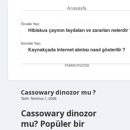
Anasayfa
menüyü
aç
Gizlilik Politikası
Önceki Yazı
Hibiskus çayının faydaları ve zararları nelerdir 
İlham Veren Köşeler
Yasal Uyarı
Sonraki Yazı
Günlük yaşamdan pratik fikirler ve sıradışı keşifler burada.
Kaynakçada internet alıntısı nasıl gösterilir ?
Hakkımızda
Hakkımızda
Cassowary dinozor mu ?
Tarih: Temmuz 1, 2026
Cassowary dinozor
mu? Popüler bir