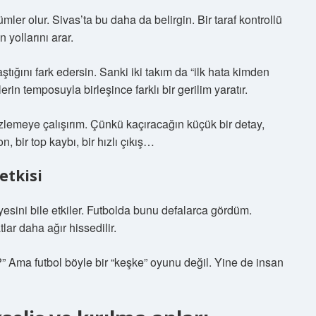
ölümler olur. Sivas’ta bu daha da belirgin. Bir taraf kontrollü
 yollarını arar.
tığını fark edersin. Sanki iki takım da “ilk hata kimden
erin temposuyla birleşince farklı bir gerilim yaratır.
emeye çalışırım. Çünkü kaçıracağın küçük bir detay,
n, bir top kaybı, bir hızlı çıkış…
etkisi
ikâyesini bile etkiler. Futbolda bunu defalarca gördüm.
lar daha ağır hissedilir.
” Ama futbol böyle bir “keşke” oyunu değil. Yine de insan