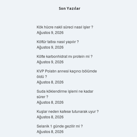
Son Yazılar
Kök hücre nakli süreci nasıl işler ?
Ağustos 9, 2026
Köftür tatlısı nasıl yapılır ?
Ağustos 9, 2026
Köfte karbonhidrat mı protein mi ?
Ağustos 9, 2026
KVP Polatın annesi kaçıncı bölümde
öldü ?
Ağustos 8, 2026
Suda köklendirme işlemi ne kadar
sürer ?
Ağustos 8, 2026
Kuşlar neden kafese tutunarak uyur ?
Ağustos 8, 2026
Selanik 1 günde gezilir mi ?
Ağustos 8, 2026