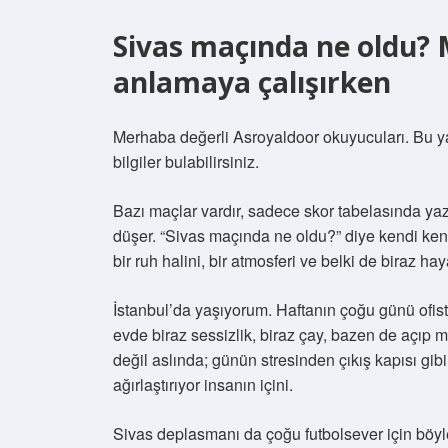
Sivas maçında ne oldu? 
anlamaya çalışırken
Merhaba değerli Asroyaldoor okuyucuları. Bu y
bilgiler bulabilirsiniz.
Bazı maçlar vardır, sadece skor tabelasında ya
düşer. “Sivas maçında ne oldu?” diye kendi ken
bir ruh halini, bir atmosferi ve belki de biraz hay
İstanbul’da yaşıyorum. Haftanın çoğu günü ofis
evde biraz sessizlik, biraz çay, bazen de açıp 
değil aslında; günün stresinden çıkış kapısı gi
ağırlaştırıyor insanın içini.
Sivas deplasmanı da çoğu futbolsever için böyl