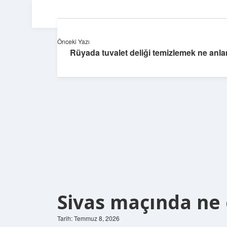
Önceki Yazı
Rüyada tuvalet deliği temizlemek ne anla
Sivas maçında ne 
Tarih: Temmuz 8, 2026