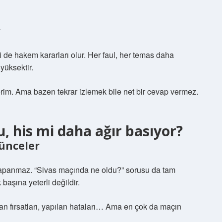
r
i de hakem kararları olur. Her faul, her temas daha
yüksektir.
lerim. Ama bazen tekrar izlemek bile net bir cevap vermez.
, his mi daha ağır basıyor?
ünceler
kapanmaz. “Sivas maçında ne oldu?” sorusu da tam
 başına yeterli değildir.
n fırsatları, yapılan hataları… Ama en çok da maçın