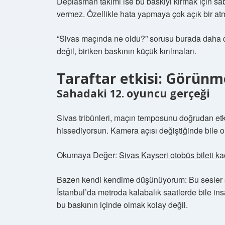
Deplasman takımı ise bu baskıyı kırmak için sa
vermez. Özellikle hata yapmaya çok açık bir at
“Sivas maçında ne oldu?” sorusu burada daha d
değil, biriken baskının küçük kırılmaları.
Taraftar etkisi: Görünm
Sahadaki 12. oyuncu gerçeği
Sivas tribünleri, maçın temposunu doğrudan etki
hissediyorsun. Kamera açısı değiştiğinde bile o 
Okumaya Değer:
Sivas Kayseri otobüs bileti ka
Bazen kendi kendime düşünüyorum: Bu sesler sa
İstanbul’da metroda kalabalık saatlerde bile 
bu baskının içinde olmak kolay değil.