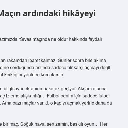
Maçın ardındaki hikâyeyi
azımızda “Sivas maçında ne oldu” hakkında faydalı
zan rakamdan ibaret kalmaz. Günler sonra bile aklına
dine sorduğunda aslında sadece bir karşılaşmayı değil,
al kırıklığını yeniden kurcalarsın.
te bilgisayar ekranına bakarak geçiyor. Akşam olunca
maç izleme alışkanlığı… Futbol benim için sadece futbol
bi. Ama bazı maçlar var ki, o kapıyı açmak yerine daha da
e bir maç. Soğuk hava, sert zemin, baskılı oyun… Her