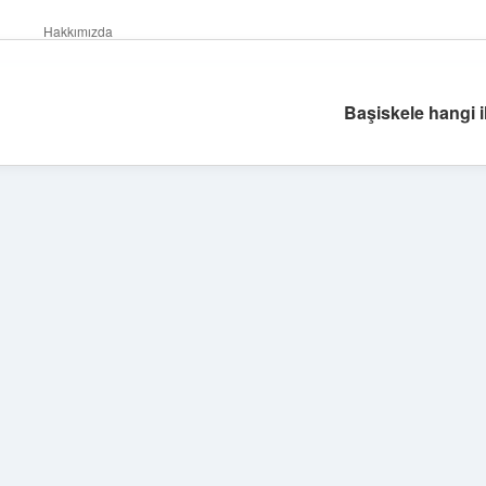
Hakkımızda
Başiskele hangi i
Sidebar
ilbet yeni giriş
betexper güncel giriş
https://betexpe