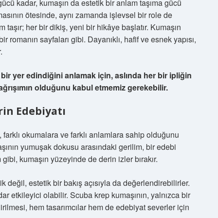
gücü kadar, kumaşın da estetik bir anlam taşıma gücü
masının ötesinde, aynı zamanda işlevsel bir role de
m taşır; her bir dikiş, yeni bir hikâye başlatır. Kumaşın
ir romanın sayfaları gibi. Dayanıklı, hafif ve esnek yapısı,
.
 yer edindiğini anlamak için, aslında her bir ipliğin
 çağrışımın olduğunu kabul etmemiz gerekebilir.
rin Edebiyatı
, farklı okumalara ve farklı anlamlara sahip olduğunu
maşının yumuşak dokusu arasındaki gerilim, bir edebi
ibi, kumaşın yüzeyinde de derin izler bırakır.
eğil, estetik bir bakış açısıyla da değerlendirebilirler.
ar etkileyici olabilir. Scuba krep kumaşının, yalnızca bir
dirilmesi, hem tasarımcılar hem de edebiyat severler için