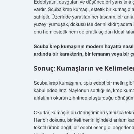
Edebiyatın, duyguları ve düşünceleri yansıtma 
vardır. Scuba krep kumaşı, estetik bir kumaş ol
sahiptir. Üzerinde yaratılan her tasarım, bir anla
yüzeyi yumuşak, dokusu ise derinliklidir; adeta b
onu hem estetik hem de pratik açıdan ideal kılar
Scuba krep kumaşının modern hayatta nasıl bir
ardında bir karakterin, bir temanın veya bir
Sonuç: Kumaşların ve Kelimele
Scuba krep kumaşının, tıpkı edebi bir metin gibi
kabul edebiliriz. Naylonun sertliği ile, krep ku
anlatının okurun zihninde oluşturduğu dönüşüm g
Okurlar, kumaşın bu dönüşümünü yalnızca teknik d
Her bir dokusu, bir kelimenin içindeki anlam kad
tekstil ürünü değil, bir edebi eser gibi değerlen