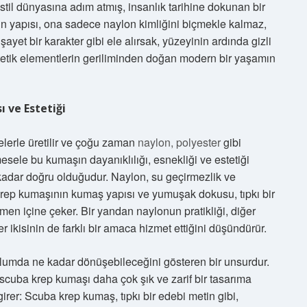
stil dünyasına adım atmış, insanlık tarihine dokunan bir
 yapısı, ona sadece naylon kimliğini biçmekle kalmaz,
şayet bir karakter gibi ele alırsak, yüzeyinin ardında gizli
ntetik elementlerin geriliminden doğan modern bir yaşamın
 ve Estetiği
lerle üretilir ve çoğu zaman
naylon, polyester
gibi
esele bu kumaşın dayanıklılığı, esnekliği ve estetiği
e kadar doğru olduğudur. Naylon, su geçirmezlik ve
ba krep kumaşının kumaş yapısı ve yumuşak dokusu, tıpkı bir
men içine çeker. Bir yandan naylonun pratikliği, diğer
ikisinin de farklı bir amaca hizmet ettiğini düşündürür.
mda ne kadar dönüşebileceğini gösteren bir unsurdur.
scuba krep kumaşı daha çok şık ve zarif bir tasarıma
girer: Scuba krep kumaş, tıpkı bir edebi metin gibi,