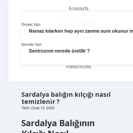
Anasayfa
menüyü
aç
Gizlilik Politikası
Önceki Yazı
Namaz kılarken hep aynı zammı sure okunur 
İlham Veren Köşeler
Yasal Uyarı
Sonraki Yazı
Günlük yaşamdan pratik fikirler ve sıradışı keşifler burada.
Sentrozom nerede üretilir ?
Hakkımızda
Hakkımızda
Sardalya balığın kılçığı nasıl
temizlenir ?
Tarih: Ocak 19, 2026
Sardalya Balığının