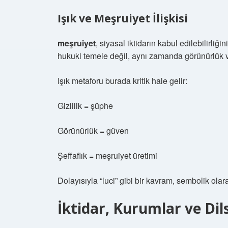
Işık ve Meşruiyet İlişkisi
meşruiyet
, siyasal iktidarın kabul edilebilirli
hukuki temele değil, aynı zamanda görünürlük ve
Işık metaforu burada kritik hale gelir:
Gizlilik = şüphe
Görünürlük = güven
Şeffaflık = meşruiyet üretimi
Dolayısıyla “luci” gibi bir kavram, sembolik olara
İktidar, Kurumlar ve Dil