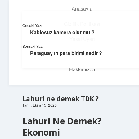
Anasayfa
menüyü
aç
Gizlilik Politikası
Önceki Yazı
Kablosuz kamera olur mu ?
İlham Veren Köşeler
Yasal Uyarı
Sonraki Yazı
Günlük yaşamdan pratik fikirler ve sıradışı keşifler burada.
Paraguay ın para birimi nedir ?
Hakkımızda
Hakkımızda
Lahuri ne demek TDK ?
Tarih: Ekim 15, 2025
Lahuri Ne Demek?
Ekonomi