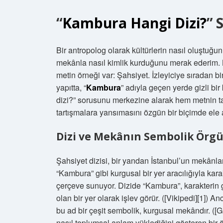
“
Kambura Hangi Dizi?
” 
Bir antropolog olarak kültürlerin nasıl oluştuğu
mekânla nasıl kimlik kurduğunu merak ederim. Bu 
metin örneği var: Şahsiyet. İzleyiciye sıradan b
yapıtta, “
Kambura
” adıyla geçen yerde gizli bi
dizi?” sorusunu merkezine alarak hem metnin 
tartışmalara yansımasını özgün bir biçimde ele
Dizi ve Mekânın Sembolik Örg
Şahsiyet dizisi, bir yandan İstanbul’un mekânlar
“Kambura” gibi kurgusal bir yer aracılığıyla kara
çerçeve sunuyor. Dizide “Kambura”, karakterin 
olan bir yer olarak işlev görür. ([Vikipedi][1]) A
bu ad bir çeşit sembolik, kurgusal mekândır. (
nasıl toplumsal anlam yüklediğini gösteren bir ö