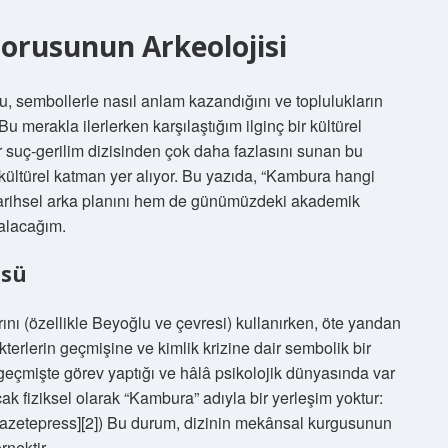
Sorusunun Arkeolojisi
nu, sembollerle nasıl anlam kazandığını ve toplulukların
merakla ilerlerken karşılaştığım ilginç bir kültürel
ir suç‑gerilim dizisinden çok daha fazlasını sunan bu
r kültürel katman yer alıyor. Bu yazıda, “Kambura hangi
tarihsel arka planını hem de günümüzdeki akademik
 alacağım.
üsü
ını (özellikle Beyoğlu ve çevresi) kullanırken, öte yandan
kterlerin geçmişine ve kimlik krizine dair sembolik bir
geçmişte görev yaptığı ve hâlâ psikolojik dünyasında var
ncak fiziksel olarak “Kambura” adıyla bir yerleşim yoktur:
[Gazetepress][2]) Bu durum, dizinin mekânsal kurgusunun
rnektir.