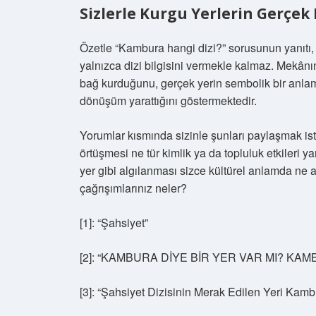
Sizlerle Kurgu Yerlerin Gerçek 
Özetle “Kambura hangi dizi?” sorusunun yanıtı,
yalnızca dizi bilgisini vermekle kalmaz. Mekânı
bağ kurduğunu, gerçek yerin sembolik bir anlam
dönüşüm yarattığını göstermektedir.
Yorumlar kısmında sizinle şunları paylaşmak ist
örtüşmesi ne tür kimlik ya da topluluk etkileri ya
yer gibi algılanması sizce kültürel anlamda ne
çağrışımlarınız neler?
[1]: “Şahsiyet”
[2]: “KAMBURA DİYE BİR YER VAR MI? KAM
[3]: “Şahsiyet Dizisinin Merak Edilen Yeri Kam