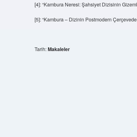
[4]: “Kambura Neresi: Şahsiyet Dizisinin Gizem
[5]: “Kambura – Dizinin Postmodern Çerçeved
Tarih:
Makaleler