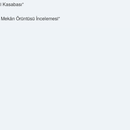
li Kasabası”
e Mekân Örüntüsü İncelemesi”