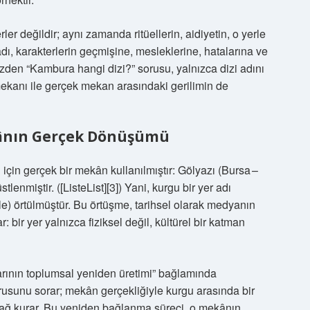
ler değildir; aynı zamanda ritüellerin, aidiyetin, o yerle
adı, karakterlerin geçmişine, mesleklerine, hatalarına ve
üzden “Kambura hangi dizi?” sorusu, yalnızca dizi adını
u mekanı ile gerçek mekan arasındaki gerilimin de
kânın Gerçek Dönüşümü
için gerçek bir mekân kullanılmıştır: Gölyazı (Bursa –
lenmiştir. ([ListeList][3]) Yani, kurgu bir yer adı
le) örtülmüştür. Bu örtüşme, tarihsel olarak medyanın
: bir yer yalnızca fiziksel değil, kültürel bir katman
rının toplumsal yeniden üretimi” bağlamında
orusunu sorar; mekân gerçekliğiyle kurgu arasında bir
bağ kurar. Bu yeniden bağlanma süreci, o mekânın