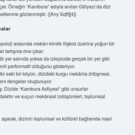
açar. Örneğin “Kambura” adıyla anılan Gölyazı’da dizi
etlenme gözlenmiştir. ([Any Sqft][4])
malar
oloji arasında mekân‑kimlik ilişkisi üzerine yoğun bir
l tartışma öne çıkar:
lı yer aslında yoksa da izleyicide gerçek bir yer gibi
nli performatif olduğunu gösteriyor.
ibi eski bir köyün, dizideki kurgu mekânla örtüşmesi,
eni dengeler oluşturuyor.
: Dizide “Kambura Adliyesi” gibi unsurlar
daletin ve suçun mekânsal izdüşümleri, toplumsal
 aşarak, dizinin toplumsal ve kültürel bağlamda nasıl