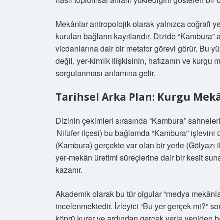
Mekânlar antropolojik olarak yalnızca coğrafi yer
kurulan bağların kayıtlarıdır. Dizide “Kambura” 
vicdanlarına dair bir metafor görevi görür. Bu y
değil, yer‑kimlik ilişkisinin, hafızanın ve kurg
sorgulanması anlamına gelir.
Tarihsel Arka Plan: Kurgu Me
Dizinin çekimleri sırasında “Kambura” sahneleri 
Nilüfer ilçesi) bu bağlamda “Kambura” işlevini üst
(Kambura) gerçekte var olan bir yerle (Gölyazı i
yer‑mekân üretimi süreçlerine dair bir kesit sunar
kazanır.
Akademik olarak bu tür olgular “medya mekânla
incelenmektedir. İzleyici “Bu yer gerçek mi?” s
köprü kurar ve ardından gerçek yerle yeniden 