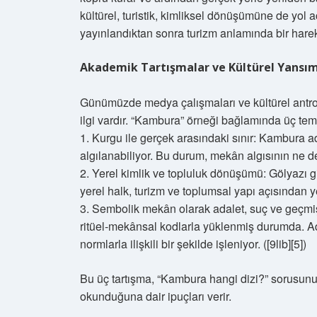
kültürel, turistik, kimliksel dönüşümüne de yol 
yayınlandıktan sonra turizm anlamında bir harek
Akademik Tartışmalar ve Kültürel Yansı
Günümüzde medya çalışmaları ve kültürel antrop
ilgi vardır. “Kambura” örneği bağlamında üç teme
1. Kurgu ile gerçek arasındaki sınır: Kambura ad
algılanabiliyor. Bu durum, mekân algısının ne de
2. Yerel kimlik ve topluluk dönüşümü: Gölyazı g
yerel halk, turizm ve toplumsal yapı açısından y
3. Sembolik mekân olarak adalet, suç ve geçmiş
ritüel‑mekânsal kodlarla yüklenmiş durumda. A
normlarla ilişkili bir şekilde işleniyor. ([9lib][5])
Bu üç tartışma, “Kambura hangi dizi?” sorusunu
okunduğuna dair ipuçları verir.