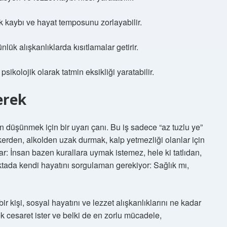
 kaybı ve hayat temposunu zorlayabilir.
lük alışkanlıklarda kısıtlamalar getirir.
sikolojik olarak tatmin eksikliği yaratabilir.
erek
en düşünmek için bir uyarı çanı. Bu iş sadece “az tuzlu ye”
kerden, alkolden uzak durmak, kalp yetmezliği olanlar için
var: İnsan bazen kurallara uymak istemez, hele ki tatlıdan,
ada kendi hayatını sorgulaman gerekiyor: Sağlık mı,
ir kişi, sosyal hayatını ve lezzet alışkanlıklarını ne kadar
ek cesaret ister ve belki de en zorlu mücadele,