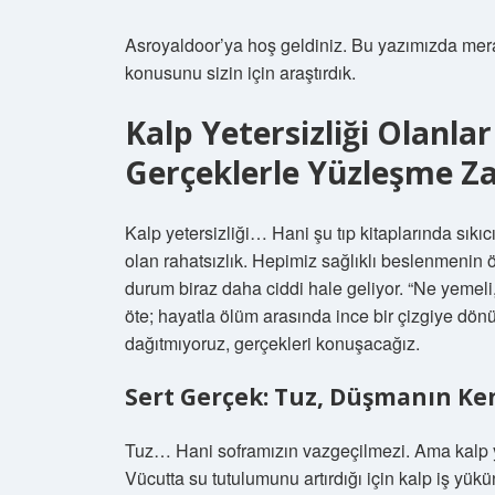
Asroyaldoor’ya hoş geldiniz. Bu yazımızda merak
konusunu sizin için araştırdık.
Kalp Yetersizliği Olanl
Gerçeklerle Yüzleşme Z
Kalp yetersizliği… Hani şu tıp kitaplarında sıkıc
olan rahatsızlık. Hepimiz sağlıklı beslenmenin ö
durum biraz daha ciddi hale geliyor. “Ne yemel
öte; hayatla ölüm arasında ince bir çizgiye dön
dağıtmıyoruz, gerçekleri konuşacağız.
Sert Gerçek: Tuz, Düşmanın Ke
Tuz… Hani soframızın vazgeçilmezi. Ama kalp ye
Vücutta su tutulumunu artırdığı için kalp iş yükün