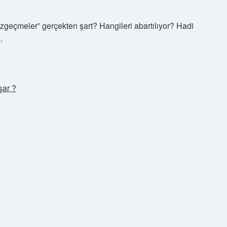
azgeçmeler” gerçekten şart? Hangileri abartılıyor? Hadi
.
şar ?