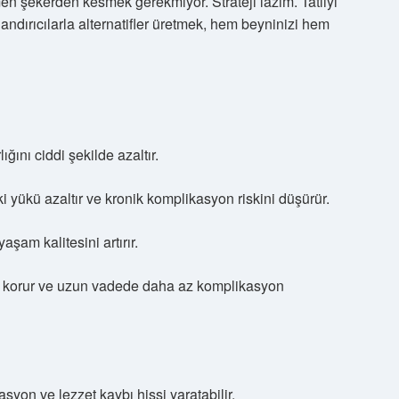
n şekerden kesmek gerekmiyor. Strateji lazım. Tatlıyı
andırıcılarla alternatifler üretmek, hem beyninizi hem
nı ciddi şekilde azaltır.
 yükü azaltır ve kronik komplikasyon riskini düşürür.
yaşam kalitesini artırır.
nı korur ve uzun vadede daha az komplikasyon
yon ve lezzet kaybı hissi yaratabilir.