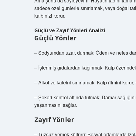
Ama şunu da söyleyeyim: Hayatın tadını tamame
sadece özel günlerle sınırlamak, veya doğal tatl
kalbinizi korur.
Güçlü ve Zayıf Yönleri Analizi
Güçlü Yönler
– Sodyumdan uzak durmak: Ödem ve nefes darlığı
– İşlenmiş gıdalardan kaçınmak: Kalp üzerindeki
– Alkol ve kafeini sınırlamak: Kalp ritmini korur, 
– Şekeri kontrol altında tutmak: Damar sağlığı
yaşanmasını sağlar.
Zayıf Yönler
– Tuzsuz yemek kültürü: Sosyal ortamlarda izolas