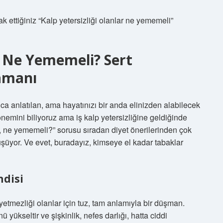
 ettiğiniz “Kalp yetersizliği olanlar ne yememeli”
ar Ne Yememeli? Sert
amanı
ıca anlatılan, ama hayatınızı bir anda elinizden alabilecek
nemini biliyoruz ama iş kalp yetersizliğine geldiğinde
i, ne yememeli?” sorusu sıradan diyet önerilerinden çok
üşüyor. Ve evet, buradayız, kimseye el kadar tabaklar
ndisi
tmezliği olanlar için tuz, tam anlamıyla bir düşman.
ü yükseltir ve şişkinlik, nefes darlığı, hatta ciddi