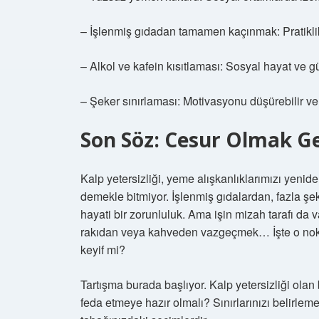
– İşlenmiş gıdadan tamamen kaçınmak: Pratiklik
– Alkol ve kafein kısıtlaması: Sosyal hayat ve gün
– Şeker sınırlaması: Motivasyonu düşürebilir ve p
Son Söz: Cesur Olmak G
Kalp yetersizliği, yeme alışkanlıklarımızı yenid
demekle bitmiyor. İşlenmiş gıdalardan, fazla şe
hayati bir zorunluluk. Ama işin mizah tarafı da 
rakıdan veya kahveden vazgeçmek… İşte o nokt
keyif mi?
Tartışma burada başlıyor. Kalp yetersizliği olan b
feda etmeye hazır olmalı? Sınırlarınızı belirlem