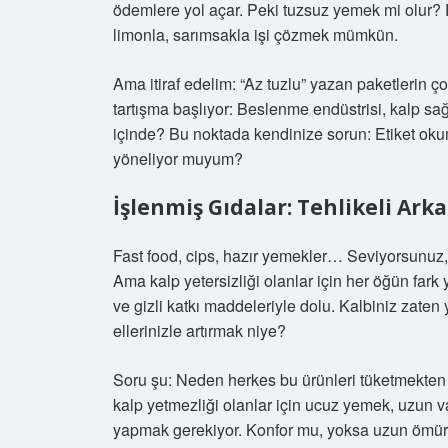
ödemlere yol açar. Peki tuzsuz yemek mi olur? E
limonla, sarımsakla işi çözmek mümkün.
Ama itiraf edelim: “Az tuzlu” yazan paketlerin ç
tartışma başlıyor: Beslenme endüstrisi, kalp sağl
içinde? Bu noktada kendinize sorun: Etiket ok
yöneliyor muyum?
İşlenmiş Gıdalar: Tehlikeli Ark
Fast food, cips, hazır yemekler… Seviyorsunuz, 
Ama kalp yetersizliği olanlar için her öğün far
ve gizli katkı maddeleriyle dolu. Kalbiniz zaten
ellerinizle artırmak niye?
Soru şu: Neden herkes bu ürünleri tüketmekten
kalp yetmezliği olanlar için ucuz yemek, uzun 
yapmak gerekiyor. Konfor mu, yoksa uzun ömü