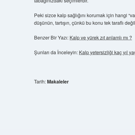
tabağınızdaki seçimlerdir.
Peki sizce kalp sağlığını korumak için hangi “v
düşünün, tartışın, çünkü bu konu tek taraflı değil
Benzer Bir Yazı:
Kalp ve yürek zıt anlamlı mı ?
Şunları da İnceleyin:
Kalp yetersizliği kaç yıl ya
Tarih:
Makaleler