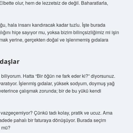
lbette olur, hem de lezzetsiz de değil. Baharatlarla,
oğu, hala insanı kandıracak kadar tuzlu. İşte burada
ığını hiçe sayıyor mu, yoksa bizim bilinçsizliğimiz mi işin
umak yerine, gerçekten doğal ve işlenmemiş gıdalara
adaşlar
biliyorum. Hatta “Bir öğün ne fark eder ki?” diyorsunuz.
k yaratıyor. İşlenmiş gıdalar, yüksek sodyum, doymuş yağ
 yeterince çalışmak zorunda; bir de bu yükü kendi
 vazgeçemiyor? Çünkü tadı kolay, pratik ve ucuz. Ama
vadede pahalı bir faturaya dönüşüyor. Burada seçim
r mü?