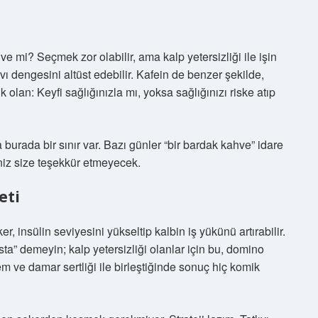
ve mi? Seçmek zor olabilir, ama kalp yetersizliği ile işin
sıvı dengesini altüst edebilir. Kafein de benzer şekilde,
ik olan: Keyfi sağlığınızla mı, yoksa sağlığınızı riske atıp
ada bir sınır var. Bazı günler “bir bardak kahve” idare
iniz size teşekkür etmeyecek.
eti
ker, insülin seviyesini yükseltip kalbin iş yükünü artırabilir.
a” demeyin; kalp yetersizliği olanlar için bu, domino
dem ve damar sertliği ile birleştiğinde sonuç hiç komik