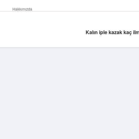
Hakkımızda
Kalın iple kazak kaç il
Sidebar
ilbet yeni giriş
betexper güncel giriş
https://betex