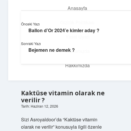
Anasayfa
menüyü
aç
Gizlilik Politikası
Önceki Yazı
Ballon d’Or 2024’e kimler aday ?
İlham Veren Köşeler
Yasal Uyarı
Sonraki Yazı
Günlük yaşamdan pratik fikirler ve sıradışı keşifler burada.
Bejemen ne demek ?
Hakkımızda
Hakkımızda
Kaktüse vitamin olarak ne
verilir ?
Tarih: Haziran 12, 2026
Sizi Asroyaldoor’da “Kaktüse vitamin
olarak ne verilir” konusuyla ilgili özenle