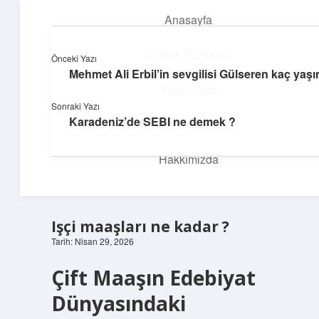
Anasayfa
menüyü
aç
Gizlilik Politikası
Önceki Yazı
Mehmet Ali Erbil’in sevgilisi Gülseren kaç yaş
İlham Veren Köşeler
Yasal Uyarı
Sonraki Yazı
Günlük yaşamdan pratik fikirler ve sıradışı keşifler burada.
Karadeniz’de SEBI ne demek ?
Hakkımızda
Hakkımızda
Işçi maaşları ne kadar ?
Tarih: Nisan 29, 2026
Çift Maaşın Edebiyat
Dünyasındaki