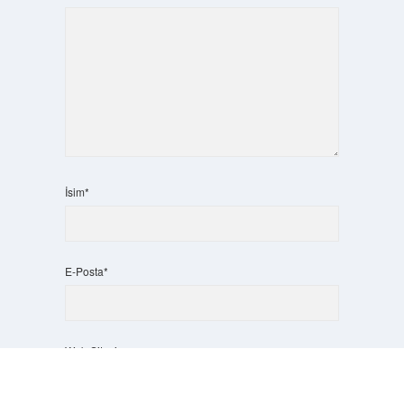
İsim*
E-Posta*
Web Sitesi
Scrol
to
the