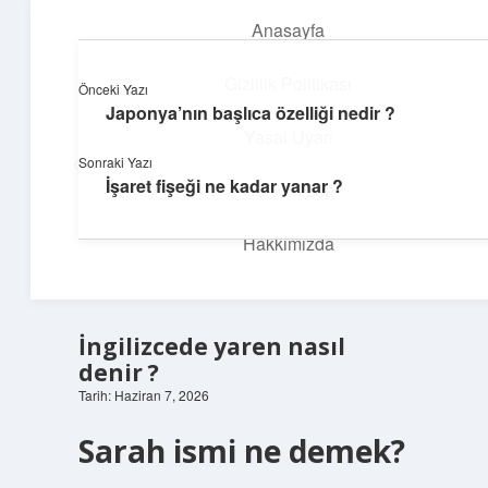
Anasayfa
menüyü
aç
Gizlilik Politikası
Önceki Yazı
Japonya’nın başlıca özelliği nedir ?
İlham Veren Köşeler
Yasal Uyarı
Sonraki Yazı
Günlük yaşamdan pratik fikirler ve sıradışı keşifler burada.
İşaret fişeği ne kadar yanar ?
Hakkımızda
Hakkımızda
İngilizcede yaren nasıl
denir ?
Tarih: Haziran 7, 2026
Sarah ismi ne demek?