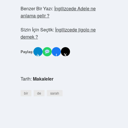
Benzer Bir Yazı:
İngilizcede Adele ne
anlama gelir ?
Sizin İçin Seçtik:
İngilizcede jigolo ne
demek ?
Paylaş:
✈
f
𝕏
Tarih:
Makaleler
bir
de
sarah