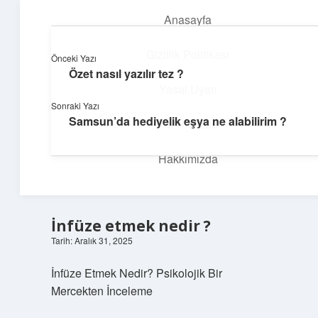
Anasayfa
menüyü
aç
Gizlilik Politikası
Önceki Yazı
Özet nasıl yazılır tez ?
İlham Veren Köşeler
Yasal Uyarı
Sonraki Yazı
Günlük yaşamdan pratik fikirler ve sıradışı keşifler burada.
Samsun’da hediyelik eşya ne alabilirim ?
Hakkımızda
Hakkımızda
İnfüze etmek nedir ?
Tarih: Aralık 31, 2025
İnfüze Etmek Nedir? Psikolojik Bir
Mercekten İnceleme